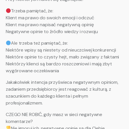
Trzeba pamiętać, że:
Klient ma prawo do swoich emocji i odczuć
Klient ma prawo napisać negatywną opinię
Negatywne opinie to źródło wiedzy i rozwoju
Ale trzeba też pamiętać, że:
Niektóre wpisy są niestety od nieuczciwej konkurencji
Niektóre opinie to czysty hejt, mało związany z faktami
Niektórzy klienci są bardzo roszczeniowi i mają zbyt
wygórowane oczekiwania
Jakakolwiek intencja przyświeca negatywnym opiniom,
zadaniem przedsiębiorcy jest reagować z kulturą, z
szacunkiem do każdego klienta i pełnym
profesjonalizmem.
CZEGO NIE ROBIĆ, gdy masz w sieci negatywne
komentarze?
Nie ignoruj ich, negatywne opinie są dla Ciebie