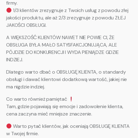
firmy.
1/3 klientów zrezygnuje z Twoich usług z powodu złej
jakości produktu, ale aż 2/3 zrezygnuje z powodu ZŁEJ
JAKOŚCI OBSŁUGI.
A WIĘKSZOŚĆ KLIENTÓW NAWET NIE POWIE CI, ŻE
OBSŁUGA BYŁA MAŁO SATYSFAKCJONUJĄCA, ALE
PÓJDZIE DO KONKURENCJI I WYDA PIENIĄDZE GDZIE
INDZIEJ.
Dlatego warto dbać o OBSŁUGĘ KLIENTA, o standardy
obsługi i dawać klientowi dodatkową wartość, jakiej nie
ma nigdzie indziej.
Co warto również pamiętać
Tam, gdzie pojawiają się emocje i zadowolenie klienta,
cena zaczyna mieć mniejsze znaczenie.
Warto pytać klientów, jak oceniają OBSŁUGĘ KLIENTA
w Twojej firmie.