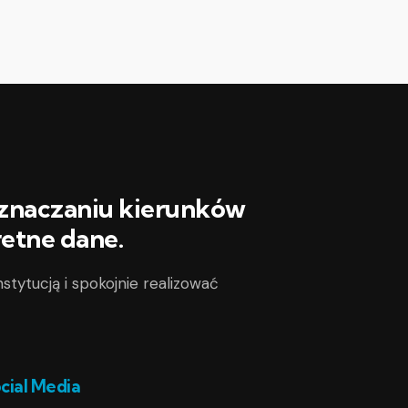
yznaczaniu kierunków
retne dane.
nstytucją i spokojnie realizować
cial Media