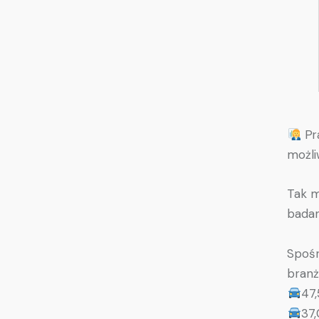
Pr
możli
Tak m
badan
Spośr
branż
47,
37,