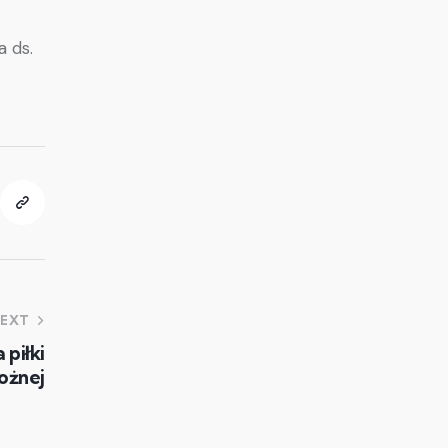
 ds.
EXT
 piłki
ożnej