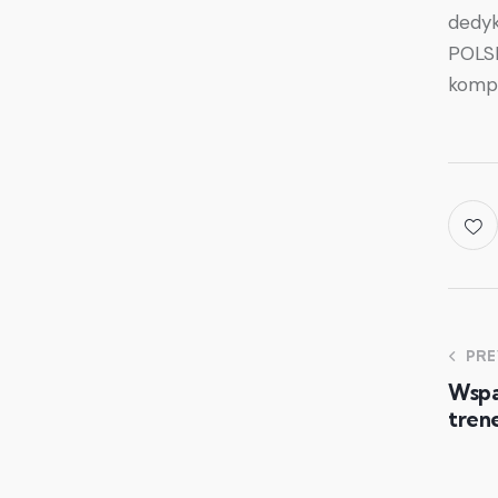
dedyk
POLSK
kompe
PRE
Wspa
trene