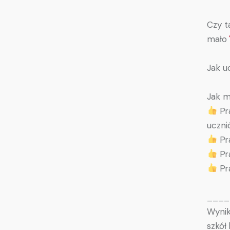
Czy t
mało
Jak u
Jak m
Pra
uczni
Pra
Pra
Pra
____
Wynik
szkół