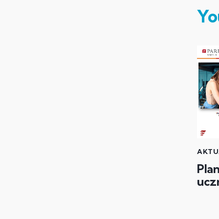
Yo
AKTU
Pla
ucz