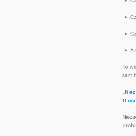
Cz
Cz
Cz
A 
To wł
sam f
„Niez
11 o
Nieza
probl