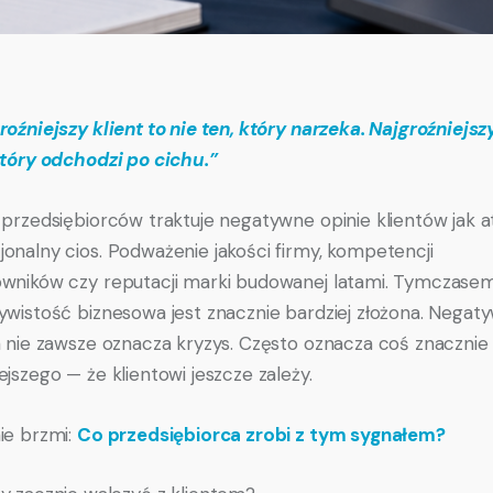
roźniejszy klient to nie ten, który narzeka. Najgroźniejszy
który odchodzi po cichu.”
 przedsiębiorców traktuje negatywne opinie klientów jak a
onalny cios. Podważenie jakości firmy, kompetencji
wników czy reputacji marki budowanej latami. Tymczase
ywistość biznesowa jest znacznie bardziej złożona. Negat
a nie zawsze oznacza kryzys. Często oznacza coś znacznie
ejszego — że klientowi jeszcze zależy.
ie brzmi:
Co przedsiębiorca zrobi z tym sygnałem?