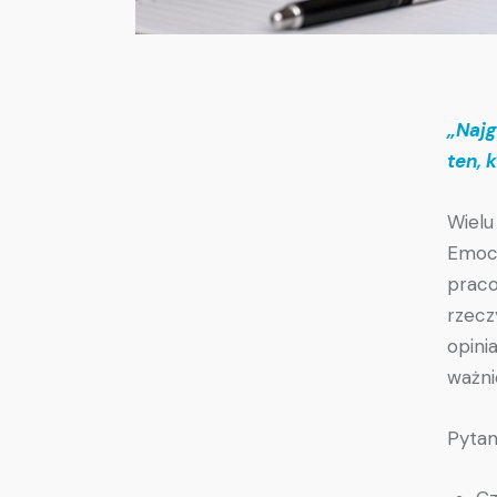
„Najg
ten, 
Wielu
Emocj
praco
rzecz
opini
ważni
Pytan