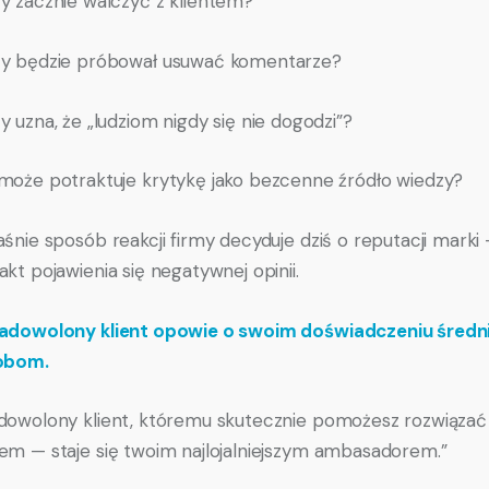
y zacznie walczyć z klientem?
y będzie próbował usuwać komentarze?
y uzna, że „ludziom nigdy się nie dogodzi”?
może potraktuje krytykę jako bezcenne źródło wiedzy?
aśnie sposób reakcji firmy decyduje dziś o reputacji marki 
akt pojawienia się negatywnej opinii.
adowolony klient opowie o swoim doświadczeniu średn
sobom.
dowolony klient, któremu skutecznie pomożesz rozwiązać
em — staje się twoim najlojalniejszym ambasadorem.”