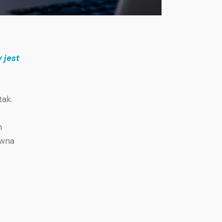
 jest
tak.
m
ywna