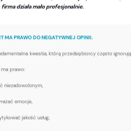
firma działa mało profesjonalnie.
NT MA PRAWO DO NEGATYWNEJ OPINII.
ndamentalna kwestia, którą przedsiębiorcy często ignorują
t ma prawo:
ć niezadowolonym,
rażać emocje,
ytykować jakość usług,