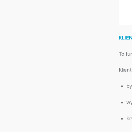
KLIE
To fu
Klien
by
wy
kr