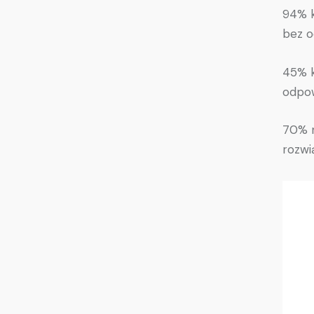
94% k
bez o
45% k
odpow
70% n
rozwi