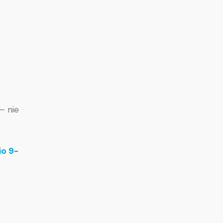
— nie
io 9-