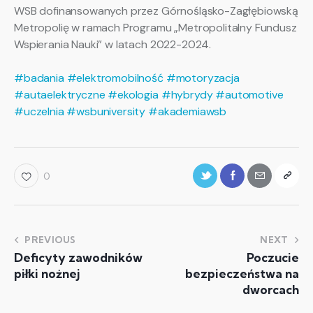
WSB dofinansowanych przez Górnośląsko-Zagłębiowską
Metropolię w ramach Programu „Metropolitalny Fundusz
Wspierania Nauki” w latach 2022-2024.
#badania
#elektromobilność
#motoryzacja
#autaelektryczne
#ekologia
#hybrydy
#automotive
#uczelnia
#wsbuniversity
#akademiawsb
0
PREVIOUS
NEXT
Deficyty zawodników
Poczucie
piłki nożnej
bezpieczeństwa na
dworcach