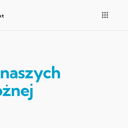
kt
 naszych
ożnej