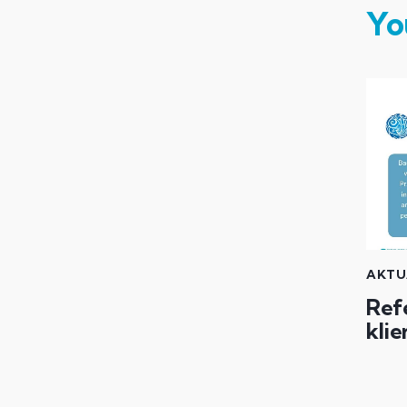
Yo
AKTU
Ref
kli