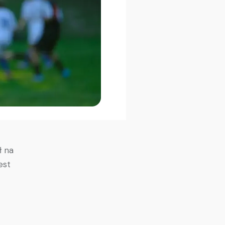
ł na
est