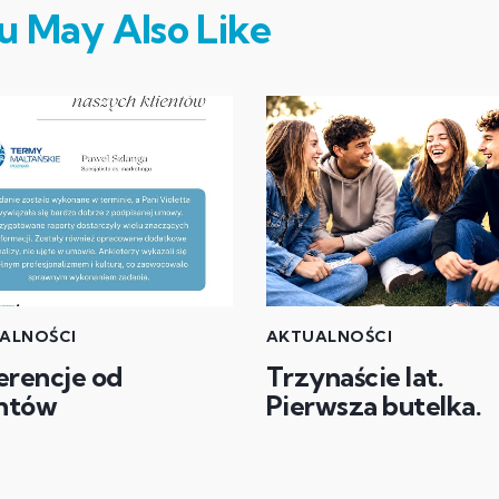
u May Also Like
ALNOŚCI
AKTUALNOŚCI
erencje od
Trzynaście lat.
entów
Pierwsza butelka.