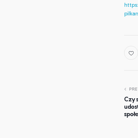
https
pilka
PRE
Czy 
udos
społ