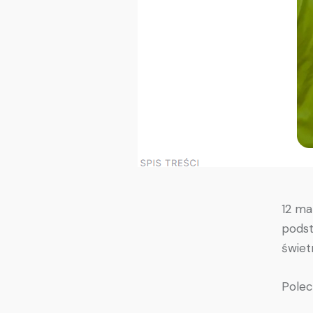
12 ma
podst
świet
Polec