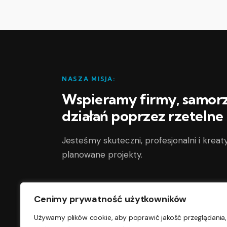
NASZA MISJA:
Wspieramy firmy, samorzą
działań poprzez rzetelne
Jesteśmy skuteczni, profesjonalni i kreaty
planowane projekty.
Adres
Cenimy prywatność użytkowników
Używamy plików cookie, aby poprawić jakość przeglądania,
Gostynin