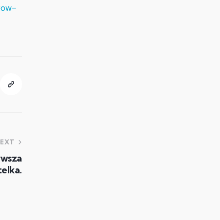
row-
EXT
erwsza
elka.