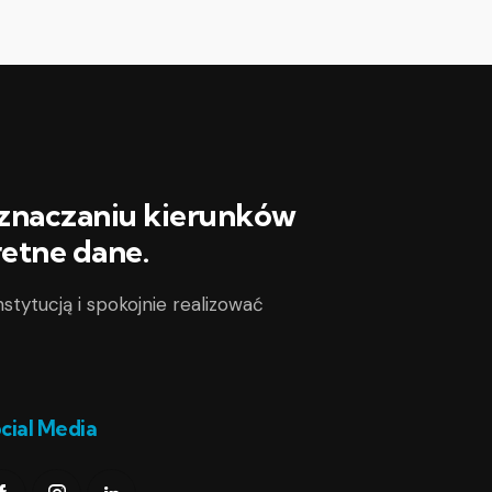
yznaczaniu kierunków
retne dane.
nstytucją i spokojnie realizować
cial Media