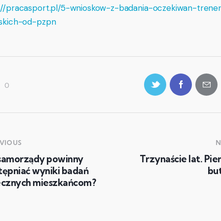
://pracasport.pl/5-wnioskow-z-badania-oczekiwan-trene
rskich-od-pzpn
0
VIOUS
N
samorządy powinny
Trzynaście lat. Pi
tępniać wyniki badań
but
ecznych mieszkańcom?