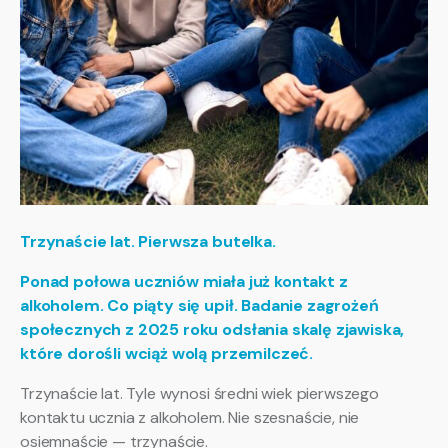
Trzynaście lat. Pierwsza butelka.
Ponad połowa uczniów miała już kontakt z
alkoholem. Co piąty się upił. Badanie zagrożeń
społecznych z 2025 roku odsłania skalę zjawiska,
które dorośli wciąż wolą przemilczeć.
Trzynaście lat. Tyle wynosi średni wiek pierwszego
kontaktu ucznia z alkoholem. Nie szesnaście, nie
osiemnaście — trzynaście.