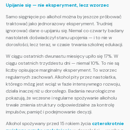
Upijanie się — nie eksperyment, lecz wzorzec
Samo sięgnięcie po alkohol można by jeszcze próbować
traktować jako jednorazowy eksperyment. Trudniej
ignorować dane o upijaniu się. Niemal co czwarty badany
nastolatek doświadczył stanu upojenia — i to nie w
dorosłości, lecz teraz, w czasie trwania szkolnej edukacji.
W ciągu ostatnich dwunastu miesięcy upiło się 17%. W
ciągu ostatnich trzydziestu dni — niemal 10%. To nie są
liczby opisujące marginalny eksperyment. To wzorzec
regularnych zachowań. Alkohol pity przez nastolatka,
którego mózg jest wciąż w fazie intensywnego rozwoju,
działa inaczej niż u dorosłego. Badania neurologiczne
pokazują, że wczesne i regularne spożywanie alkoholu
trwale zmienia struktury odpowiedzialne za kontrolę
impulsów, pamięć i podejmowanie decyzji.
Alkohol spożywany przed 15 rokiem życia
czterokrotnie