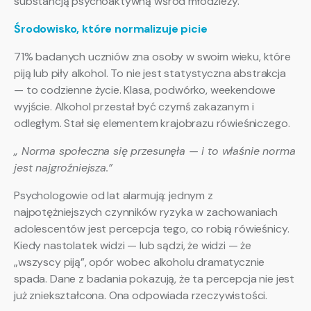
substancją psychoaktywną wśród młodzieży.
Środowisko, które normalizuje picie
71% badanych uczniów zna osoby w swoim wieku, które
piją lub piły alkohol. To nie jest statystyczna abstrakcja
— to codzienne życie. Klasa, podwórko, weekendowe
wyjście. Alkohol przestał być czymś zakazanym i
odległym. Stał się elementem krajobrazu rówieśniczego.
„ Norma społeczna się przesunęła — i to właśnie norma
jest najgroźniejsza.”
Psychologowie od lat alarmują: jednym z
najpotężniejszych czynników ryzyka w zachowaniach
adolescentów jest percepcja tego, co robią rówieśnicy.
Kiedy nastolatek widzi — lub sądzi, że widzi — że
„wszyscy piją”, opór wobec alkoholu dramatycznie
spada. Dane z badania pokazują, że ta percepcja nie jest
już zniekształcona. Ona odpowiada rzeczywistości.