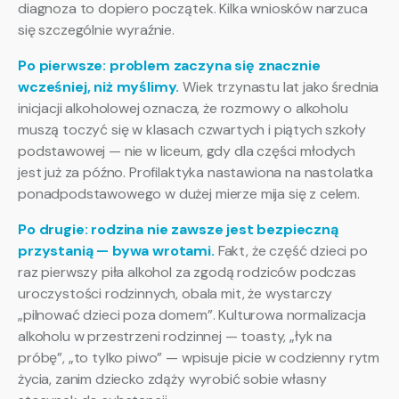
diagnoza to dopiero początek. Kilka wniosków narzuca
się szczególnie wyraźnie.
Po pierwsze: problem zaczyna się znacznie
wcześniej, niż myślimy.
Wiek trzynastu lat jako średnia
inicjacji alkoholowej oznacza, że rozmowy o alkoholu
muszą toczyć się w klasach czwartych i piątych szkoły
podstawowej — nie w liceum, gdy dla części młodych
jest już za późno. Profilaktyka nastawiona na nastolatka
ponadpodstawowego w dużej mierze mija się z celem.
Po drugie: rodzina nie zawsze jest bezpieczną
przystanią — bywa wrotami.
Fakt, że część dzieci po
raz pierwszy piła alkohol za zgodą rodziców podczas
uroczystości rodzinnych, obala mit, że wystarczy
„pilnować dzieci poza domem”. Kulturowa normalizacja
alkoholu w przestrzeni rodzinnej — toasty, „łyk na
próbę”, „to tylko piwo” — wpisuje picie w codzienny rytm
życia, zanim dziecko zdąży wyrobić sobie własny