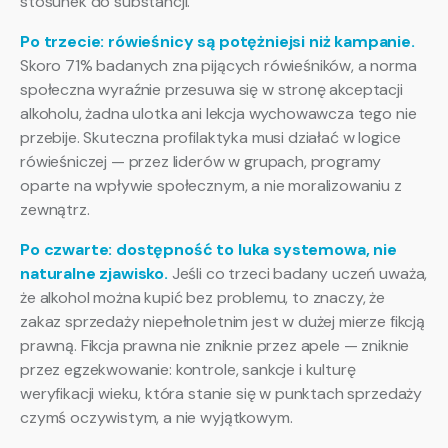
stosunek do substancji.
Po trzecie: rówieśnicy są potężniejsi niż kampanie.
Skoro 71% badanych zna pijących rówieśników, a norma
społeczna wyraźnie przesuwa się w stronę akceptacji
alkoholu, żadna ulotka ani lekcja wychowawcza tego nie
przebije. Skuteczna profilaktyka musi działać w logice
rówieśniczej — przez liderów w grupach, programy
oparte na wpływie społecznym, a nie moralizowaniu z
zewnątrz.
Po czwarte: dostępność to luka systemowa, nie
naturalne zjawisko.
Jeśli co trzeci badany uczeń uważa,
że alkohol można kupić bez problemu, to znaczy, że
zakaz sprzedaży niepełnoletnim jest w dużej mierze fikcją
prawną. Fikcja prawna nie zniknie przez apele — zniknie
przez egzekwowanie: kontrole, sankcje i kulturę
weryfikacji wieku, która stanie się w punktach sprzedaży
czymś oczywistym, a nie wyjątkowym.