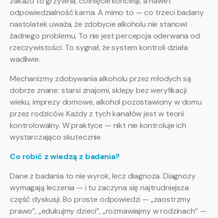
zakazu to grzywna, cofnięcie koncesji, a nawet
odpowiedzialność karna. A mimo to — co trzeci badany
nastolatek uważa, że zdobycie alkoholu nie stanowi
żadnego problemu. To nie jest percepcja oderwana od
rzeczywistości. To sygnał, że system kontroli działa
wadliwie.
Mechanizmy zdobywania alkoholu przez młodych są
dobrze znane: starsi znajomi, sklepy bez weryfikacji
wieku, imprezy domowe, alkohol pozostawiony w domu
przez rodziców. Każdy z tych kanałów jest w teorii
kontrolowalny. W praktyce — nikt nie kontroluje ich
wystarczająco skutecznie.
Co robić z wiedzą z badania?
Dane z badania to nie wyrok, lecz diagnoza. Diagnozy
wymagają leczenia — i tu zaczyna się najtrudniejsza
część dyskusji. Bo proste odpowiedzi — „zaostrzmy
prawo”, „edukujmy dzieci”, „rozmawiajmy w rodzinach” —