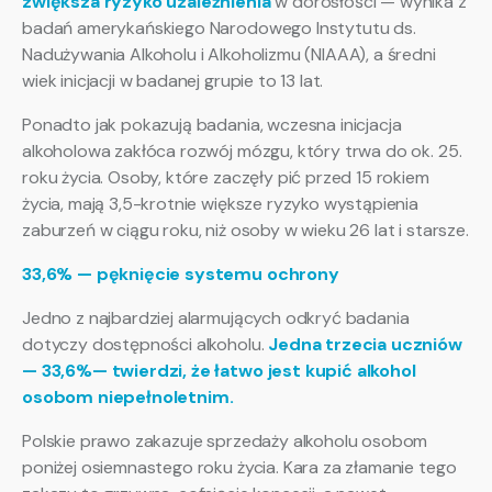
zwiększa ryzyko uzależnienia
w dorosłości — wynika z
badań amerykańskiego Narodowego Instytutu ds.
Nadużywania Alkoholu i Alkoholizmu (NIAAA), a średni
wiek inicjacji w badanej grupie to 13 lat.
Ponadto jak pokazują badania, wczesna inicjacja
alkoholowa zakłóca rozwój mózgu, który trwa do ok. 25.
roku życia. Osoby, które zaczęły pić przed 15 rokiem
życia, mają 3,5-krotnie większe ryzyko wystąpienia
zaburzeń w ciągu roku, niż osoby w wieku 26 lat i starsze.
33,6% — pęknięcie systemu ochrony
Jedno z najbardziej alarmujących odkryć badania
dotyczy dostępności alkoholu.
Jedna trzecia uczniów
— 33,6%— twierdzi, że łatwo jest kupić alkohol
osobom niepełnoletnim.
Polskie prawo zakazuje sprzedaży alkoholu osobom
poniżej osiemnastego roku życia. Kara za złamanie tego